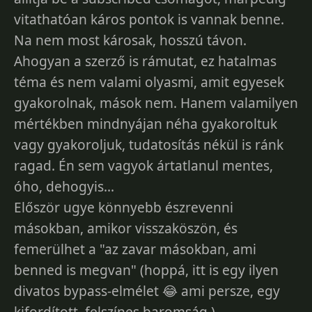
vitathatóan káros pontok is vannak benne.
Na nem most károsak, hosszú távon.
Ahogyan a szerző is rámutat, ez hatalmas
téma és nem valami olyasmi, amit egyesek
gyakorolnak, mások nem. Hanem valamilyen
mértékben mindnyájan néha gyakoroltuk
vagy gyakoroljuk, tudatosítás nékül is ránk
ragad. Én sem vagyok ártatlanul mentes,
óho, dehogyis...
Először ugye könnyebb észrevenni
másokban, amikor visszaköszön, és
femerülhet a "az zavar másokban, ami
benned is megvan" (hoppá, itt is egy ilyen
divatos bypass-elmélet 😂 ami persze, egy
kifordított, felszínes baromság.)