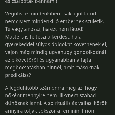
és csalódtak bennem.)
Végülis te mindenkiben csak a jót látod,
nem? Mert mindenki jó embernek születik.
Te vagy a rossz, ha ezt nem látod!
Masters is felteszi a kérdést: ha a
gyerekeddel súlyos dolgokat követnének el,
vajon még mindig ugyanúgy gondolkodnál
az elkövetőről és ugyanabban a fajta
megbocsátásban hinnél, amit másoknak
prédikálsz?
A legdühítőbb számomra meg az, hogy
nőként mennyire nem illik/nem szabad
dühösnek lenni. A spirituális és vallási körök
annyira tolják sokszor a feminin, finom