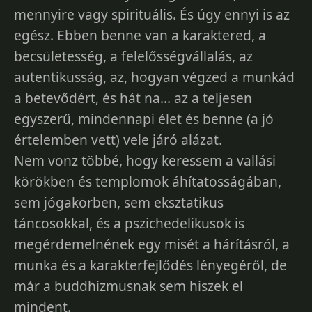
mennyire vagy spirituális. És úgy ennyi is az
egész. Ebben benne van a karaktered, a
becsületesség, a felelősségvállalás, az
autentikusság, az, hogyan végzed a munkád
a betevődért, és hát na... az a teljesen
egyszerű, mindennapi élet és benne (a jó
értelemben vett) vele járó alázat.
Nem vonz többé, hogy keressem a vallási
körökben és templomok áhítatosságában,
sem jógakörben, sem eksztatikus
táncosokkal, és a pszichedelikusok is
megérdemelnének egy misét a hárításról, a
munka és a karakterfejlődés lényegéről, de
már a buddhizmusnak sem hiszek el
mindent.