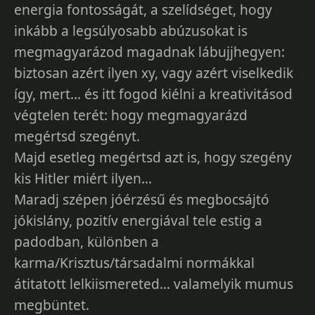
energia fontosságát, a szelídséget, hogy
inkább a legsúlyosabb abúzusokat is
megmagyarázod magadnak lábujjhegyen:
biztosan azért ilyen xy, vagy azért viselkedik
így, mert... és itt fogod kiélni a kreativitásod
végtelen terét: hogy megmagyarázd
megértsd szegényt.
Majd esetleg megértsd azt is, hogy szegény
kis Hitler miért ilyen...
Maradj szépen jóérzésű és megbocsájtó
jókislány, pozitív energiával tele estig a
padodban, különben a
karma/Krisztus/társadalmi normákkal
átitatott lelkiismereted... valamelyik mumus
megbüntet.