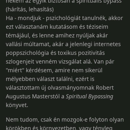
nekem az egyik biztosan a spirituális bypass
(hárítás, lehasítás)
Ha - mondjuk - pszichológiát tanulnék, akkor
ezt választanám kutatásom és téziseim
témájául, és lenne amihez nyúljak akár
vallási múltamat, akár a jelenlegi internetes
poppszichológia és toxikus pozitivitás
szlogenjeit venném vizsgálat alá. Van pár
"miért" kérdésem, amire nem sikerül
mélyebben választ találni, ezért is
választottam új olvasmányomnak Robert
Augustus Masterstól a
Spiritual Bypassing
könyvet.
Nem tudom, csak én mozgok-e folyton olyan
körökben és környezetben, vagy tényleg