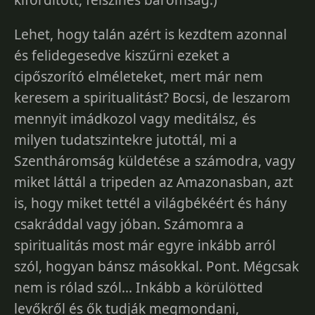
Lehet, hogy talán azért is kezdtem azonnal
és felidegesedve kiszűrni ezeket a
cipőszorító elméleteket, mert már nem
keresem a spiritualitást? Bocsi, de leszarom
mennyit imádkozol vagy meditálsz, és
milyen tudatszintekre jutottál, mi a
Szentháromság küldetése a számodra, vagy
miket láttál a tripeden az Amazonasban, azt
is, hogy miket tettél a világbékéért és hány
csakráddal vagy jóban. Számomra a
spiritualitás most már egyre inkább arról
szól, hogyan bánsz másokkal. Pont. Mégcsak
nem is rólad szól... Inkább a körülötted
levőkről és ők tudják megmondani,