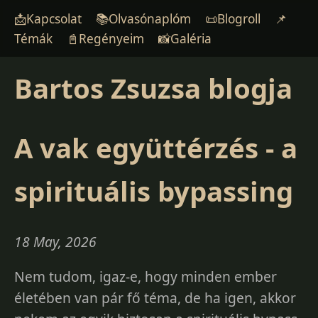
📩Kapcsolat
📚Olvasónaplóm
📜Blogroll
📌
Témák
📓Regényeim
📸Galéria
Bartos Zsuzsa blogja
A vak együttérzés - a
spirituális bypassing
18 May, 2026
Nem tudom, igaz-e, hogy minden ember
életében van pár fő téma, de ha igen, akkor