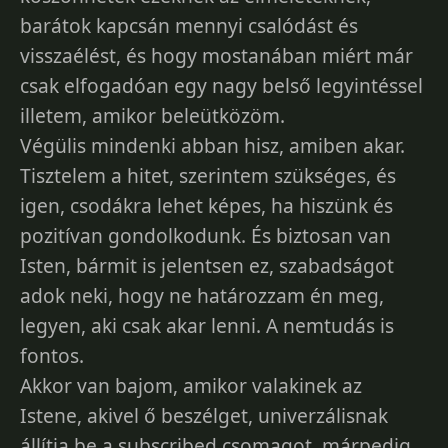
barátok kapcsán mennyi csalódást és
visszaélést, és hogy mostanában miért már
csak elfogadóan egy nagy belső legyintéssel
illetem, amikor beleütközöm.
Végülis mindenki abban hisz, amiben akar.
Tisztelem a hitet, szerintem szükséges, és
igen, csodákra lehet képes, ha hiszünk és
pozitívan gondolkodunk. És biztosan van
Isten, bármit is jelentsen ez, szabadságot
adok neki, hogy ne határozzam én meg,
legyen, aki csak akar lenni. A nemtudás is
fontos.
Akkor van bajom, amikor valakinek az
Istene, akivel ő beszélget, univerzálisnak
állítja be a subscribed csomagot, márpedig