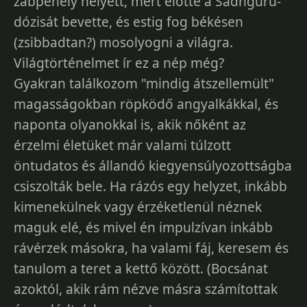
zabpehely helyett, mert előtte a Sadhguru-
dózisát bevette, és estig fog békésen
(zsibbadtan?) mosolyogni a világra.
Világtörténelmet ír ez a nép még?
Gyakran találkozom "mindig átszellemült"
magasságokban röpködő angyalkákkal, és
naponta olyanokkal is, akik nőként az
érzelmi életüket már valami túlzott
öntudatos és állandó kiegyensúlyozottságba
csiszolták bele. Ha rázós egy helyzet, inkább
kimenekülnek vagy érzéketlenül néznek
maguk elé, és mivel én impulzívan inkább
rávérzek másokra, ha valami fáj, keresem és
tanulom a teret a kettő között. (Bocsánat
azoktól, akik rám nézve másra számítottak