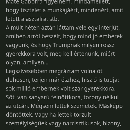
Máté Gáborra figyelnem, mindamellett,
hogy tisztelet a munkájáért, mindenért, amit
letett a asztalra, stb.
A múlt héten aztán láttam vele egy interjút,
amiben arról beszélt, hogy mind jó emberek
vagyunk, és hogy Trumpnak milyen rossz
gyerekkora volt, meg kell értenünk, miért
olyan, amilyen...
Legszívesebben megráztam volna őt
dühösen, térjen már észhez, hisz ő is tudja:
sok millió embernek volt szar gyerekkora.
Sőt, van sanyarú felnőttkora, torony nélkül
az utcán. Mégsem lettek szemetek. Másképp
döntöttek. Vagy ha lettek torzult
személyiségűek vagy narcisztikusok, bizony,