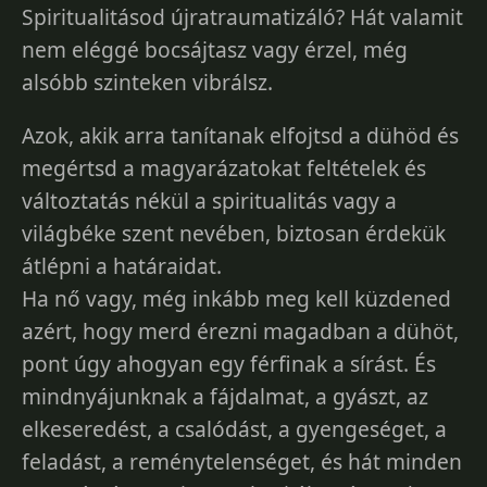
Spiritualitásod újratraumatizáló? Hát valamit
nem eléggé bocsájtasz vagy érzel, még
alsóbb szinteken vibrálsz.
Azok, akik arra tanítanak elfojtsd a dühöd és
megértsd a magyarázatokat feltételek és
változtatás nékül a spiritualitás vagy a
világbéke szent nevében, biztosan érdekük
átlépni a határaidat.
Ha nő vagy, még inkább meg kell küzdened
azért, hogy merd érezni magadban a dühöt,
pont úgy ahogyan egy férfinak a sírást. És
mindnyájunknak a fájdalmat, a gyászt, az
elkeseredést, a csalódást, a gyengeséget, a
feladást, a reménytelenséget, és hát minden