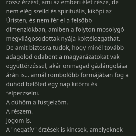
rossz érzést, ami az emberi élet része, de
nem elég szelíd és spirituális, kiköpi az
Úristen, és nem fér el a felsőbb
dimenziókban, amiben a folyton mosolygó
megvilágosodottak nyája koktélozgathat.
De amit biztosra tudok, hogy minél tovább
adagolod odabent a magyarázatokat vak
együttérzéssel, akár önmagad gázlángolása
árán is... annál rombolóbb formájában fog a
dühöd belőled egy nap kitörni és
felperzselni.
A dühöm a füstjelzőm.
A részem.
Jogom is.
A "negatív" érzések is kincsek, amelyeknek