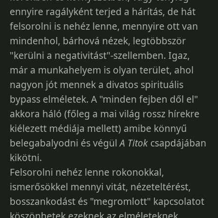
ennyire ragályként terjed a hárítás, de hát
felsorolni is nehéz lenne, mennyire ott van
mindenhol, bárhová nézek, legtöbbször
"kerülni a negativitást"-szellemben. Igaz,
már a munkahelyem is olyan terület, ahol
nagyon jót mennek a divatos spirituális
bypass elméletek. A "minden fejben dől el"
akkora háló (főleg a mai világ rossz hírekre
kiélezett médiája mellett) amibe könnyű
belegabalyodni és végül
A Titok
csapdájában
kikötni.
Felsorolni nehéz lenne rokonokkal,
ismerősökkel mennyi vitát, nézeteltérést,
bosszankodást és "megromlott" kapcsolatot
köszönhetek ezeknek az elméleteknek,